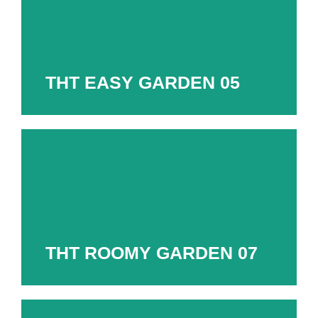
THT EASY GARDEN 05
THT EASY GARDEN 05
Appartamento bilocale di 55 mq
Adatto ad ospitare un massimo di 2 persone.
Scopri di più
THT ROOMY GARDEN 07