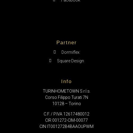
Partner
Dormiflex
Square Design
Info
TURINHOMETOWN S.r.l.s.
Corso Filippo Turati 7N
10128 – Torino
C.F. / P.IVA 12617480012
CIR 001272-CIM-00077
CIN IT001272B4BAAOUPWM