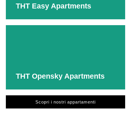
THT Easy Apartments
THT Easy Apartments
Bilocali 45-55 mq
Ideali per un soggiorno
‘easy stay’
Scopri di più
THT Opensky Apartments
Scopri i nostri appartamenti
THT Opensky Apartments
Spaziosi bilocali 60-65 mq
Caratterizzati da un’ampia chiostrina interna a cielo aperto.