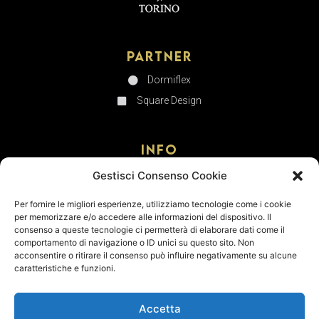
Partner
Dormiflex
Square Design
Info
TURINHOMETOWN S.r.l.s.
Gestisci Consenso Cookie
Corso Filippo Turati 7N
10128 – Torino
Per fornire le migliori esperienze, utilizziamo tecnologie come i cookie
per memorizzare e/o accedere alle informazioni del dispositivo. Il
C.F. / P.IVA 12617480012
consenso a queste tecnologie ci permetterà di elaborare dati come il
comportamento di navigazione o ID unici su questo sito. Non
CIR 001272-CIM-00077
acconsentire o ritirare il consenso può influire negativamente su alcune
CIN IT001272B4BAAOUPWM
caratteristiche e funzioni.
Accetta