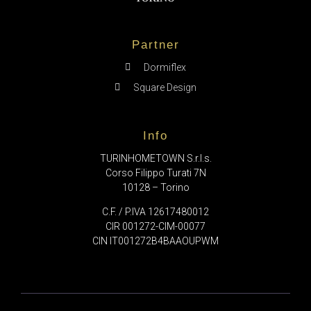
Partner
Dormiflex
Square Design
Info
TURINHOMETOWN S.r.l.s.
Corso Filippo Turati 7N
10128 – Torino
C.F. / P.IVA 12617480012
CIR 001272-CIM-00077
CIN IT001272B4BAAOUPWM