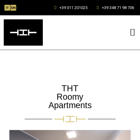
+39 011 201025
+39 348 71 98 706
THT
Roomy
Apartments