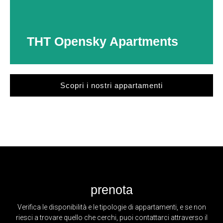
Ideali per un soggiorno
‘easy stay’
Scopri di più
THT Opensky Apartments
Scopri i nostri appartamenti
THT Opensky Apartments
Spaziosi bilocali 60-65 mq
Caratterizzati da un’ampia chiostrina interna a cielo aperto.
Scopri di più
prenota
Verifica le disponibilità e le tipologie di appartamenti, e se non
riesci a trovare quello che cerchi, puoi contattarci attraverso il