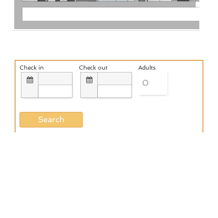
Check in
Check out
Adults