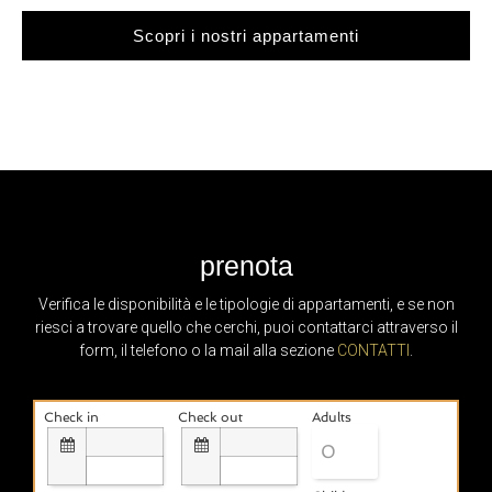
Scopri i nostri appartamenti
THT Roomy
Apartments
Spaziosi appartamenti 70-75 mq
Con ampio soggiorno living, ideali per chi viaggia con la
famiglia e desidera spazi comuni molto ampi.
Scopri di più
prenota
Verifica le disponibilità e le tipologie di appartamenti, e se non
riesci a trovare quello che cerchi, puoi contattarci attraverso il
form, il telefono o la mail alla sezione
CONTATTI
.
Check in
Check out
Adults