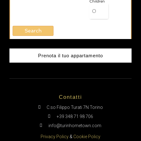
Children
Prenota il tuo appartamento
Contatti
C.so Filippo Turati 7N Torino
+39 348 71 98 706
info@turinhometown.com
Privacy Policy
&
Cookie Policy